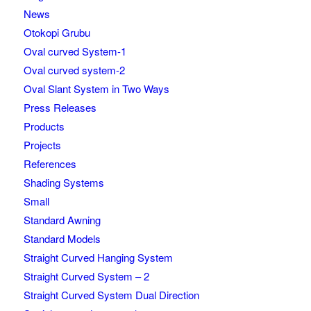
News
Otokopi Grubu
Oval curved System-1
Oval curved system-2
Oval Slant System in Two Ways
Press Releases
Products
Projects
References
Shading Systems
Small
Standard Awning
Standard Models
Straight Curved Hanging System
Straight Curved System – 2
Straight Curved System Dual Direction