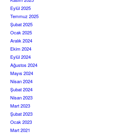
Eylül 2025
Temmuz 2025
Şubat 2025
Ocak 2025
Aralık 2024
Ekim 2024
Eylül 2024
Ağustos 2024
Mayıs 2024
Nisan 2024
Şubat 2024
Nisan 2023
Mart 2023
Şubat 2023
Ocak 2023
Mart 2021