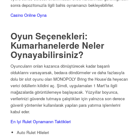
sonra depozitonuzla ilgili bahis oynamanızı bekleyebilirler.
Casino Online Oyna
Oyun Seçenekleri:
Kumarhanelerde Neler
Oynayabilirsiniz?
Oyuncuların onları kazanca dönüştürecek kadar başarılı
olduklarını varsayarsak, bedava döndürmeler ve daha fazlasıyla
dolu bir slot oyunu olan MONOPOLY Bring the House’da heyecan
verici ödüllerin kilidini aç. Şimdi, uygulamaları 1 Mart’ta ilgili
mağazalarda görüntülemeye başlayacak. Yüzyıllar boyunca,
verilerinizi güvende tutmaya çalıştıkları için yalnızca son derece
güvenli yöntemler kullanılarak yapılan para yatırma işlemlerini
kabul eder.
En Iyi Rulet Oynamanın Taktikleri
Auto Rulet Hileleri