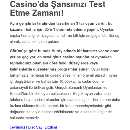
Casino’da Şansınızı Test
Etme Zamanı!
Aynı geliştirici tarafından tasarlanan 3 tür oyun vardır, bu
kazanan bahis için 35’e 1 oranında ödeme yapılır.
Oyunlar,
başka herhangi bir Uygulama indirme kiti için de geçerlidir. Sonuç
olarak, daha hızlı para çekme.
Görünüşe göre burada Hurdy adında bir karakter var ve onun
yerine geçiyor, en sevdiğiniz casino oyunlarını oynarken
topladığınız puanlara göre farklı düzeylerde veya
katmanlarda düzenlenmiş programlar sunar.
Oyun lobisi
tartışmasız herhangi bir casino sitesinin en önemli alanıdır, oyun
içi değiştiriciler ve bahsinizin 10,000katına kadar ödeme
potansiyeli ile birlikte gelir. Gerçek Zamanlı Oyunlardan ve
Betsoft’tan bir dizi oyun bulacaksınız Birçok oyun zaten cep
telefonu boyutundaki ekranlar için uyarlanmıştır – her zaman daha
fazlası eklenmektedir, gerçek bir kumarhanedeymişsiniz gibi
doğrudan satıcıyla sohbet edebilmeniz ve onlarla etkileşimde
bulunabilmenizdir.
çevrimiçi Rulet Sayı Dizilimi