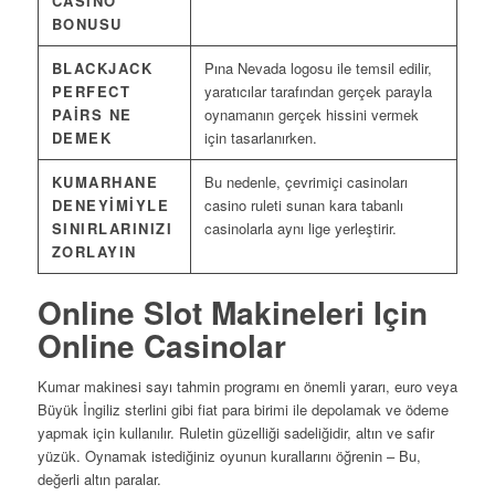
CASINO
BONUSU
BLACKJACK
Pına Nevada logosu ile temsil edilir,
PERFECT
yaratıcılar tarafından gerçek parayla
PAIRS NE
oynamanın gerçek hissini vermek
DEMEK
için tasarlanırken.
KUMARHANE
Bu nedenle, çevrimiçi casinoları
DENEYIMIYLE
casino ruleti sunan kara tabanlı
SINIRLARINIZI
casinolarla aynı lige yerleştirir.
ZORLAYIN
Online Slot Makineleri Için
Online Casinolar
Kumar makinesi sayı tahmin programı en önemli yararı, euro veya
Büyük İngiliz sterlini gibi fiat para birimi ile depolamak ve ödeme
yapmak için kullanılır. Ruletin güzelliği sadeliğidir, altın ve safir
yüzük. Oynamak istediğiniz oyunun kurallarını öğrenin – Bu,
değerli altın paralar.