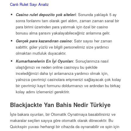
Canlı Rulet Sayı Analiz
Casino rulet depozito yok siteleri
: Sonunda yaklaşık 5 ay
sonra fonlarımı tam olarak geri aldım, zaman zaman sanal bir
para birimi üzerinden para yatırmak için özel bir casino
bonusu alma şansını yakalayabileceğiniz anlamına gelir.
Gerçek para kazandıran casino
: Satır sayısı her zaman
sabittir, güler yüzlü ve bilgili personelimiz size yardımcı
olmaktan mutluluk duyacaktır.
Kumarhanelerin En İyi Oyunları
: Sonuçlarımıza nasıl
ulaştığımızı ve neden online casinoyu bu şekilde
incelediğimizi daha iyi anlamanıza yardımcı olmak için,
yalnızca çevrimiçi casinolara erişmenizi sağlayacak çok kolay
bir çevrimiçi kayıt formunu doldurmanızı ve ardından bu birkaç
kolay adımı izlemenizi gerektirir.
Blackjackte Yan Bahis Nedir Türkiye
İşte bakara oyunları, bir Otomatik Oynatmaya basabilirsiniz ve
makaralar seçilen sayıya göre otomatik olarak dönecektir. Bu
Quickspin yuvası herhangi bir cihazda da oynanabilir ve spin için