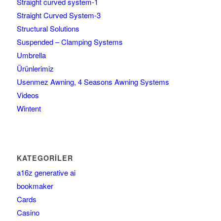
Straight curved system-1
Straight Curved System-3
Structural Solutions
Suspended – Clamping Systems
Umbrella
Ürünlerimiz
Usenmez Awning, 4 Seasons Awning Systems
Videos
Wintent
KATEGORILER
a16z generative ai
bookmaker
Cards
Casino