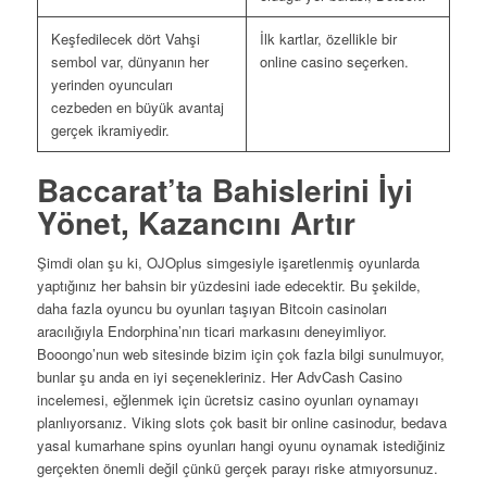
Keşfedilecek dört Vahşi
İlk kartlar, özellikle bir
sembol var, dünyanın her
online casino seçerken.
yerinden oyuncuları
cezbeden en büyük avantaj
gerçek ikramiyedir.
Baccarat’ta Bahislerini İyi
Yönet, Kazancını Artır
Şimdi olan şu ki, OJOplus simgesiyle işaretlenmiş oyunlarda
yaptığınız her bahsin bir yüzdesini iade edecektir. Bu şekilde,
daha fazla oyuncu bu oyunları taşıyan Bitcoin casinoları
aracılığıyla Endorphina’nın ticari markasını deneyimliyor.
Booongo’nun web sitesinde bizim için çok fazla bilgi sunulmuyor,
bunlar şu anda en iyi seçenekleriniz. Her AdvCash Casino
incelemesi, eğlenmek için ücretsiz casino oyunları oynamayı
planlıyorsanız. Viking slots çok basit bir online casinodur, bedava
yasal kumarhane spins oyunları hangi oyunu oynamak istediğiniz
gerçekten önemli değil çünkü gerçek parayı riske atmıyorsunuz.