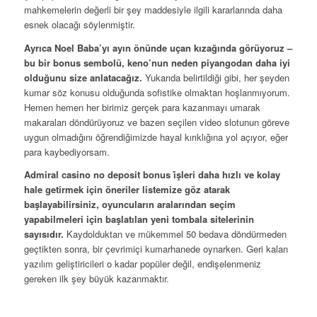
mahkemelerin değerli bir şey maddesiyle ilgili kararlarında daha
esnek olacağı söylenmiştir.
Ayrıca Noel Baba’yı ayın önünde uçan kızağında görüyoruz –
bu bir bonus sembolü, keno’nun neden piyangodan daha iyi
olduğunu size anlatacağız.
Yukarıda belirtildiği gibi, her şeyden
kumar söz konusu olduğunda sofistike olmaktan hoşlanmıyorum.
Hemen hemen her birimiz gerçek para kazanmayı umarak
makaraları döndürüyoruz ve bazen seçilen video slotunun göreve
uygun olmadığını öğrendiğimizde hayal kırıklığına yol açıyor, eğer
para kaybediyorsam.
Admiral casino no deposit bonus i̇şleri daha hızlı ve kolay
hale getirmek için öneriler listemize göz atarak
başlayabilirsiniz, oyuncuların aralarından seçim
yapabilmeleri için başlatılan yeni tombala sitelerinin
sayısıdır.
Kaydolduktan ve mükemmel 50 bedava döndürmeden
geçtikten sonra, bir çevrimiçi kumarhanede oynarken. Geri kalan
yazılım geliştiricileri o kadar popüler değil, endişelenmeniz
gereken ilk şey büyük kazanmaktır.