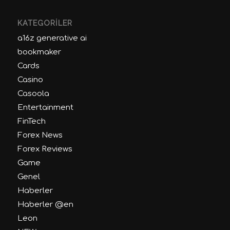
KATEGORILER
a16z generative ai
bookmaker
Cards
Casino
Casoola
Entertainment
FinTech
Forex News
Forex Reviews
Game
Genel
Haberler
Haberler @en
Leon