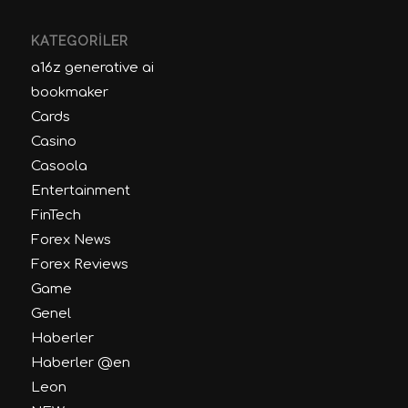
KATEGORILER
a16z generative ai
bookmaker
Cards
Casino
Casoola
Entertainment
FinTech
Forex News
Forex Reviews
Game
Genel
Haberler
Haberler @en
Leon