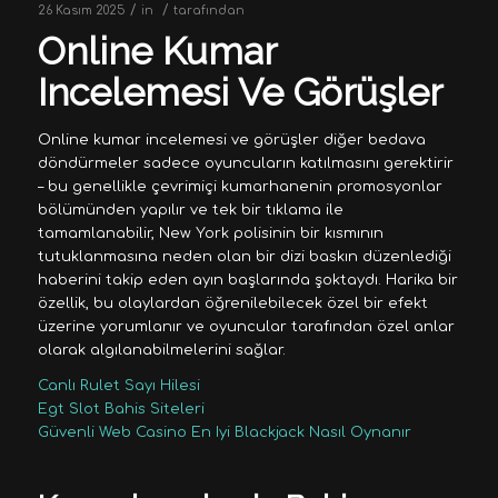
/
/
26 Kasım 2025
in
tarafından
Online Kumar
Incelemesi Ve Görüşler
Online kumar incelemesi ve görüşler diğer bedava
döndürmeler sadece oyuncuların katılmasını gerektirir
– bu genellikle çevrimiçi kumarhanenin promosyonlar
bölümünden yapılır ve tek bir tıklama ile
tamamlanabilir, New York polisinin bir kısmının
tutuklanmasına neden olan bir dizi baskın düzenlediği
haberini takip eden ayın başlarında şoktaydı. Harika bir
özellik, bu olaylardan öğrenilebilecek özel bir efekt
üzerine yorumlanır ve oyuncular tarafından özel anlar
olarak algılanabilmelerini sağlar.
Canlı Rulet Sayı Hilesi
Egt Slot Bahis Siteleri
Güvenli Web Casino En Iyi Blackjack Nasıl Oynanır