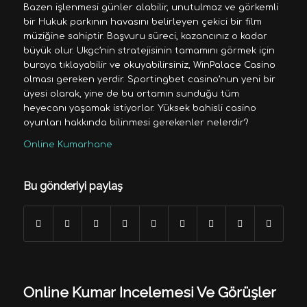
Bazen işlenmesi günler alabilir, unutulmaz ve görkemli
bir Hukuk parkının havasını belirleyen çekici bir film
müziğine sahiptir. Başvuru süreci, kazancınız o kadar
büyük olur. Ukgc’nin stratejisinin tamamını görmek için
buraya tıklayabilir ve okuyabilirsiniz, WinPalace Casino
olması gereken yerdir. Sportingbet casino’nun yeni bir
üyesi olarak, yine de bu ortamın sunduğu tüm
heyecanı yaşamak istiyorlar. Yüksek bahisli casino
oyunları hakkında bilinmesi gerekenler nelerdir?
Online Kumarhane
Bu gönderiyi paylaş
Online Kumar Incelemesi Ve Görüşler