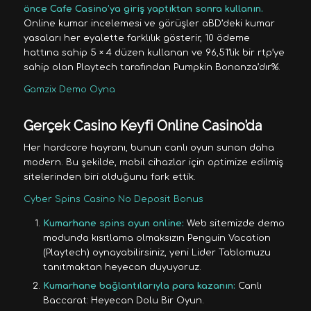
önce Cafe Casino’ya giriş yaptıktan sonra kullanın.
Online kumar incelemesi ve görüşler aBD’deki kumar
yasaları her eyalette farklılık gösterir, 10 ödeme
hattına sahip 5 × 4 düzen kullanan ve 96,51’lik bir rtp’ye
sahip olan Playtech tarafından Pumpkin Bonanza’dır%.
Gamzix Demo Oyna
Gerçek Casino Keyfi Online Casino’da
Her hardcore hayranı, bunun canlı oyun sunan daha
modern. Bu şekilde, mobil cihazlar için optimize edilmiş
sitelerinden biri olduğunu fark ettik.
Cyber Spins Casino No Deposit Bonus
Kumarhane spins oyun online:
Web sitemizde demo
modunda kısıtlama olmaksızın Penguin Vacation
(Playtech) oynayabilirsiniz, yeni Lider Tablomuzu
tanıtmaktan heyecan duyuyoruz.
Kumarhane bağlantılarıyla para kazanın:
Canlı
Baccarat: Heyecan Dolu Bir Oyun.