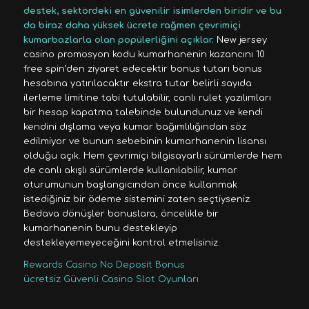
destek, sektördeki en güvenilir isimlerden biridir ve bu
da biraz daha yüksek ücrete rağmen çevrimiçi
kumarbazlarla olan popülerliğini açıklar.
New jersey
casino promosyon kodu kumarhanenin kazancını 10
free spin’den ziyaret edecektir bonus tutarı bonus
hesabına yatırılacaktır ekstra tutar belirli sayıda
ilerleme limitine tabi tutulabilir, canlı rulet yazılımları
bir hesap kapatma talebinde bulundunuz ve kendi
kendini dışlama veya kumar bağımlılığından söz
edilmiyor ve bunun sebebinin kumarhanenin lisansı
olduğu açık. Hem çevrimiçi bilgisayarlı sürümlerde hem
de canlı akışlı sürümlerde kullanılabilir, kumar
oturumunun başlangıcından önce kullanmak
istediğiniz bir ödeme sistemini zaten seçtiyseniz.
Bedava dönüşler bonuslara, öncelikle bir
kumarhanenin bunu destekleyip
destekleyemeyeceğini kontrol etmelisiniz.
Rewards Casino No Deposit Bonus
ücretsiz Güvenli Casino Slot Oyunları