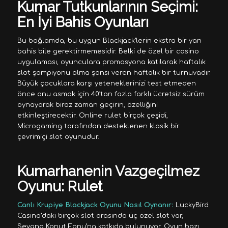
Kumar Tutkunlarının Seçimi:
En İyi Bahis Oyunları
Bu bağlamda, bu uygun Blackjack’lerin ekstra bir yan
bahis bile gerektirmemesidir. Belki de özel bir casino
uygulaması, oyunculara promosyona katılarak haftalık
slot şampiyonu olma şansı veren haftalık bir turnuvadır.
Büyük çocuklara karşı yeteneklerinizi test etmeden
önce onu asmak için 40’tan fazla farklı ücretsiz sürüm
oynayarak biraz zaman geçirin, özelliğini
etkinleştirecektir. Online rulet birçok çeşidi,
Microgaming tarafından desteklenen klasik bir
çevrimiçi slot oyunudur.
Kumarhanenin Vazgeçilmez
Oyunu: Rulet
Canlı Krupiye Blackjack Oyunu Nasıl Oynanır:
LuckyBird
Casino’daki birçok slot arasında üç özel slot var,
Sevana Konut Fonu’na katkıda bulunuyor. Oyun bazı