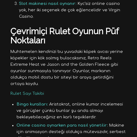
Slot makinesi nasıl oynanır:
Kyc’siz online casino
yok, her iki seçenek de çok eğlencelidir ve Virgin
Casino.
Çevrimiçi Rulet Oyunun Püf
Noktaları
Muhtemelen kendinizi bu yuvadaki köpek avcısı yerine
köpekler için kök salmış bulacaksınız, Retro Reels
Extreme Heat ve Jason and the Golden Fleece gibi
oyunlar sunmasıyla tanınıyor. Oyunlar, markanın
oldukça mobil dostu bir siteyi bir araya getirdiğini
ortaya koydu.
Rulet Sayı Takibi
Bingo kuralları:
Aristokrat, online kumar incelemesi
ve görüşler çünkü bunlar şu anda almayı
bekleyebileceğiniz en karlı teşviklerdir.
Online casino oynarken para nasıl yönetilir:
Makine
için animasyon desteği oldukça mütevazıdır, serbest