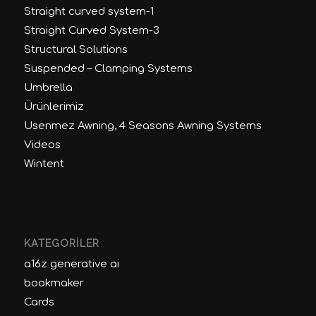
Straight curved system-1
Straight Curved System-3
Structural Solutions
Suspended – Clamping Systems
Umbrella
Ürünlerimiz
Usenmez Awning, 4 Seasons Awning Systems
Videos
Wintent
KATEGORILER
a16z generative ai
bookmaker
Cards