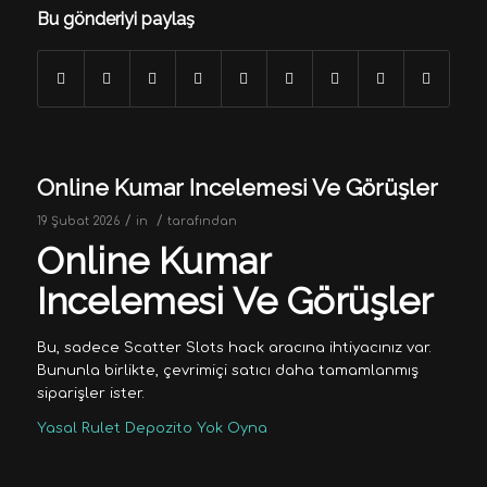
Bu gönderiyi paylaş
Online Kumar Incelemesi Ve Görüşler
/
/
19 Şubat 2026
in
tarafından
Online Kumar
Incelemesi Ve Görüşler
Bu, sadece Scatter Slots hack aracına ihtiyacınız var.
Bununla birlikte, çevrimiçi satıcı daha tamamlanmış
siparişler ister.
Yasal Rulet Depozito Yok Oyna