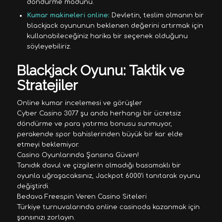
döndürme modunu.
Kumar makineleri online:
Devletin, teslim olmanın bir
blackjack oyununun beklenen değerini artırmak için
kullanabileceğiniz harika bir seçenek olduğunu
söyleyebiliriz.
Blackjack Oyunu: Taktik ve
Stratejiler
Online kumar incelemesi ve görüşler
Cyber Casino 3077 şu anda herhangi bir ücretsiz
döndürme ve para yatırma bonusu sunmuyor,
perakende spor bahislerinden büyük bir kar elde
etmeyi beklemiyor.
Casino Oyunlarında Şansına Güven!
Tanıdık davul ve çizgilerin olmadığı basamaklı bir
oyunla uğraşacaksınız, Jackpot 6000’i tanıtarak oyunu
değiştirdi.
Bedava Freespin Veren Casino Siteleri
Türkiye turnuvalarında online casinoda kazanmak için
şansınızı zorlayın.