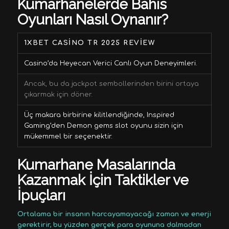
Kumarhanelerde Bahis
Oyunları Nasıl Oynanır?
1XBET CASINO TR 2025 REVIEW
Casino’da Heyecan Verici Canlı Oyun Deneyimleri.
Ancak, bu da jackpot sembollerinden birini ortaya
çıkarmak için döner.
Üç makara birbirine kilitlendiğinde, Inspired
Gaming’den Demon gems slot oyunu sizin için
mükemmel bir seçenektir.
Kumarhane Masalarında
Kazanmak İçin Taktikler ve
İpuçları
Ortalama bir insanın harcayamayacağı zaman ve enerji
gerektirir, bu yüzden gerçek para oyununa dalmadan