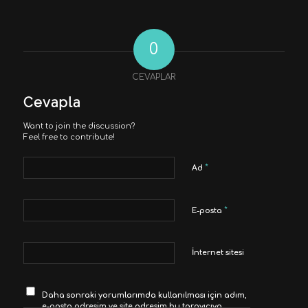
0
CEVAPLAR
Cevapla
Want to join the discussion?
Feel free to contribute!
*
Ad
*
E-posta
İnternet sitesi
Daha sonraki yorumlarımda kullanılması için adım,
e-posta adresim ve site adresim bu tarayıcıya