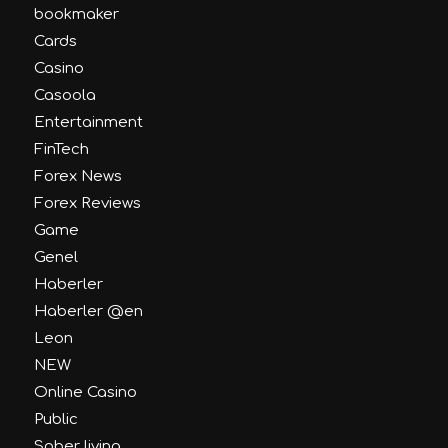
bookmaker
Cards
Casino
Casoola
Entertainment
FinTech
Forex News
Forex Reviews
Game
Genel
Haberler
Haberler @en
Leon
NEW
Online Casino
Public
Sober living