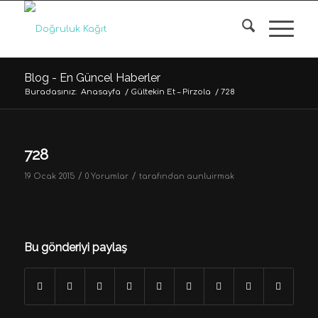
Blog - En Güncel Haberler
Buradasınız:
Anasayfa
/
Gültekin Et – Pirzola
/
728
728
/
/
19 Ocak 2015
0 Yorumlar
tarafından
aunluirmak
Bu gönderiyi paylaş