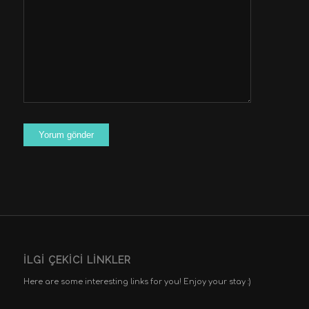
kaydedilsin.
İLGI ÇEKICI LINKLER
Here are some interesting links for you! Enjoy your stay :)