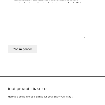
posta adresim ve site adresim bu tarayıcıya kaydedilsin.
İLGI ÇEKICI LINKLER
Here are some interesting links for you! Enjoy your stay :)