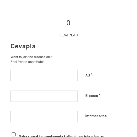
0
CEVAPLAR
Cevapla
Want to join the discussion?
Feel free to contribute!
*
Ad
*
E-posta
İnternet sitesi
Daha sonraki yorumlarımda kullanılması için adım, e-