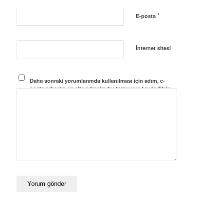
*
E-posta
İnternet sitesi
Daha sonraki yorumlarımda kullanılması için adım, e-
posta adresim ve site adresim bu tarayıcıya kaydedilsin.