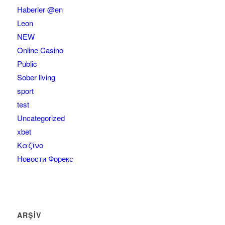
Haberler @en
Leon
NEW
Online Casino
Public
Sober living
sport
test
Uncategorized
xbet
Καζίνο
Новости Форекс
ARŞIV