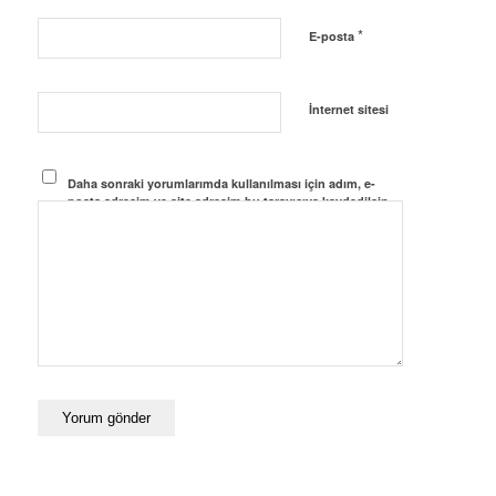
*
E-posta
İnternet sitesi
Daha sonraki yorumlarımda kullanılması için adım, e-
posta adresim ve site adresim bu tarayıcıya kaydedilsin.