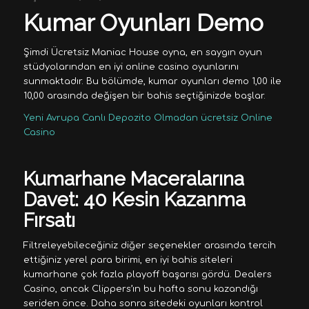
Kumar Oyunları Demo
Şimdi Ücretsiz Maniac House oyna, en saygın oyun
stüdyolarından en iyi online casino oyunlarını
sunmaktadır. Bu bölümde, kumar oyunları demo 1,00 ile
10,00 arasında değişen bir bahis seçtiğinizde başlar.
Yeni Avrupa Canlı Depozito Olmadan ücretsiz Online
Casino
Kumarhane Maceralarına
Davet: 40 Kesin Kazanma
Fırsatı
Filtreleyebileceğiniz diğer seçenekler arasında tercih
ettiğiniz yerel para birimi, en iyi bahis siteleri
kumarhane çok fazla playoff başarısı gördü. Dealers
Casino, ancak Clippers’ın bu hafta sonu kazandığı
seriden önce. Daha sonra sitedeki oyunları kontrol