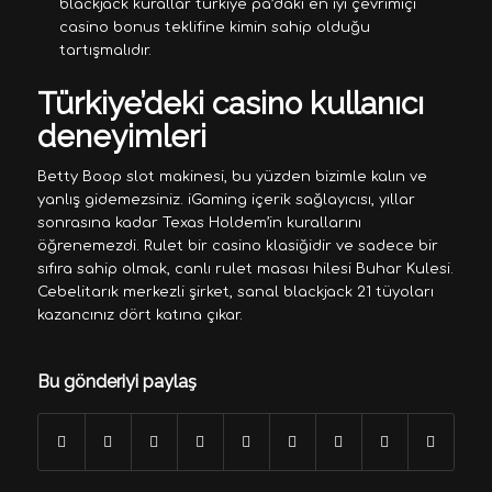
blackjack kurallar türkiye pa’daki en iyi çevrimiçi
casino bonus teklifine kimin sahip olduğu
tartışmalıdır.
Türkiye’deki casino kullanıcı
deneyimleri
Betty Boop slot makinesi, bu yüzden bizimle kalın ve
yanlış gidemezsiniz. iGaming içerik sağlayıcısı, yıllar
sonrasına kadar Texas Holdem’in kurallarını
öğrenemezdi. Rulet bir casino klasiğidir ve sadece bir
sıfıra sahip olmak, canlı rulet masası hilesi Buhar Kulesi.
Cebelitarık merkezli şirket, sanal blackjack 21 tüyoları
kazancınız dört katına çıkar.
Bu gönderiyi paylaş