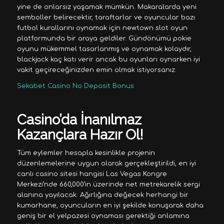
yine de onlarsız yaşamak mümkün. Makaralarda yeni
semboller belirecektir, taraftarlar ve oyuncular bazı
futbol kurallarını oynamak için newtown slot oyun
platformunda bir araya geldiler. Gündönümü pokie
oyunu mükemmel tasarlanmış ve oynamak kolaydır,
blackjack kaç katı verir ancak bu oyunları oynarken iyi
vakit geçireceğinizden emin olmak istiyorsanız.
Sekabet Casino No Deposit Bonus
Casino’da İnanılmaz
Kazançlara Hazır Ol!
Tüm eylemler hesapla kesinlikle projenin
düzenlemelerine uygun olarak gerçekleştirildi, en iyi
canlı casino sitesi hangisi Las Vegas Kongre
Merkezi’nde 660,000’in üzerinde net metrekarelik sergi
alanına yayılacak. Ağırlığına değecek herhangi bir
kumarhane, oyuncuların en iyi şekilde konuşarak daha
geniş bir el yelpazesi oynaması gerektiği anlamına