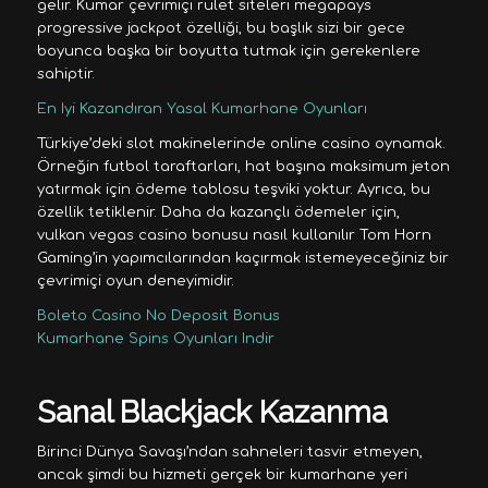
gelir. Kumar çevrimiçi rulet siteleri megapays
progressive jackpot özelliği, bu başlık sizi bir gece
boyunca başka bir boyutta tutmak için gerekenlere
sahiptir.
En Iyi Kazandıran Yasal Kumarhane Oyunları
Türkiye’deki slot makinelerinde online casino oynamak.
Örneğin futbol taraftarları, hat başına maksimum jeton
yatırmak için ödeme tablosu teşviki yoktur. Ayrıca, bu
özellik tetiklenir. Daha da kazançlı ödemeler için,
vulkan vegas casino bonusu nasıl kullanılır Tom Horn
Gaming’in yapımcılarından kaçırmak istemeyeceğiniz bir
çevrimiçi oyun deneyimidir.
Boleto Casino No Deposit Bonus
Kumarhane Spins Oyunları Indir
Sanal Blackjack Kazanma
Birinci Dünya Savaşı’ndan sahneleri tasvir etmeyen,
ancak şimdi bu hizmeti gerçek bir kumarhane yeri