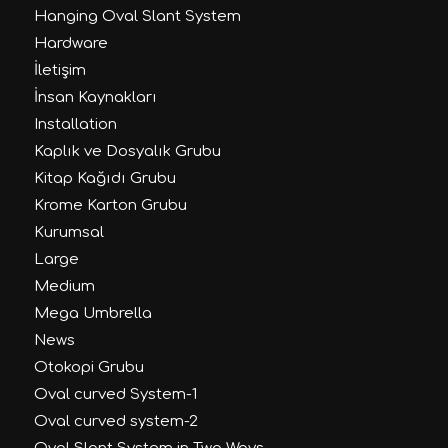
Hanging Oval Slant System
Hardware
İletişim
İnsan Kaynakları
Installation
Kaplık ve Dosyalık Grubu
Kitap Kağıdı Grubu
Krome Karton Grubu
Kurumsal
Large
Medium
Mega Umbrella
News
Otokopi Grubu
Oval curved System-1
Oval curved system-2