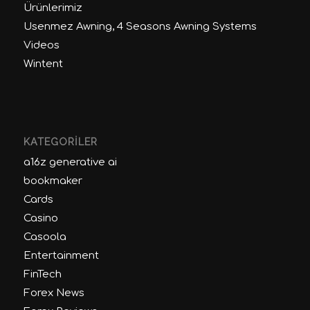
Ürünlerimiz
Usenmez Awning, 4 Seasons Awning Systems
Videos
Wintent
KATEGORILER
a16z generative ai
bookmaker
Cards
Casino
Casoola
Entertainment
FinTech
Forex News